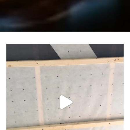
gött fredagsjobb 😎 lite dragning av slang och
...
14
2