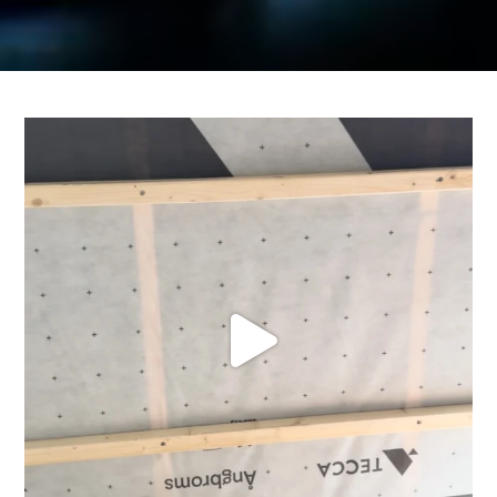
gött fredagsjobb 😎 lite dragning av slang och
...
14
2