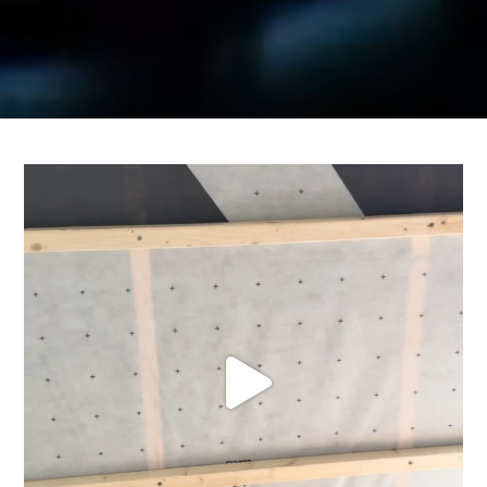
gött fredagsjobb 😎 lite dragning av slang och
...
14
2